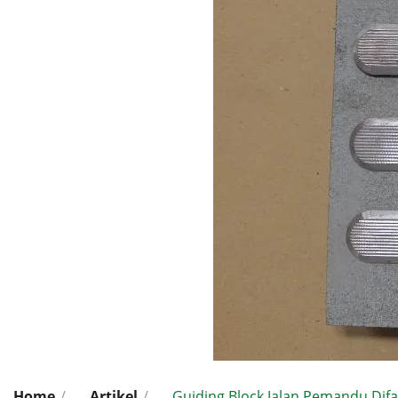
Home
/
Artikel
/
Guiding Block Jalan Pemandu Difa