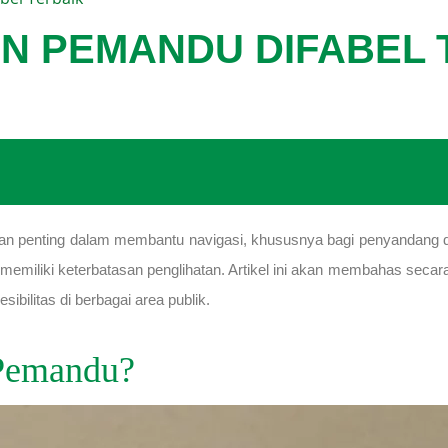
AN PEMANDU DIFABEL 
n penting dalam membantu navigasi, khususnya bagi penyandang disab
 memiliki keterbatasan penglihatan. Artikel ini akan membahas secar
bilitas di berbagai area publik.
 Pemandu?