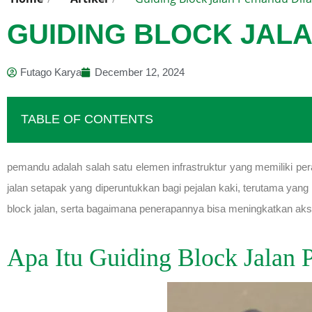
GUIDING BLOCK JAL
Futago Karya
December 12, 2024
TABLE OF CONTENTS
pemandu adalah salah satu elemen infrastruktur yang memiliki pera
jalan setapak yang diperuntukkan bagi pejalan kaki, terutama yang
block jalan, serta bagaimana penerapannya bisa meningkatkan aksesi
Apa Itu Guiding Block Jalan