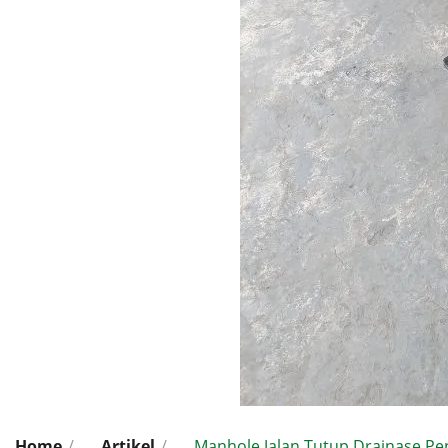
Home
/
Artikel
/
Manhole Jalan Tutup Drainase Pen