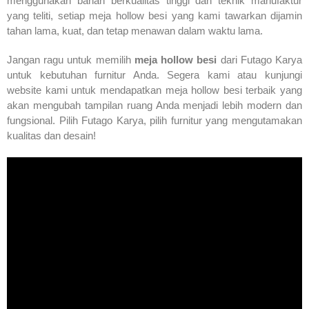
menggunakan bahan berkualitas tinggi dan teknik manufaktur
yang teliti, setiap meja hollow besi yang kami tawarkan dijamin
tahan lama, kuat, dan tetap menawan dalam waktu lama.
Jangan ragu untuk memilih
meja hollow besi
dari Futago Karya
untuk kebutuhan furnitur Anda. Segera kami atau kunjungi
website kami untuk mendapatkan meja hollow besi terbaik yang
akan mengubah tampilan ruang Anda menjadi lebih modern dan
fungsional. Pilih Futago Karya, pilih furnitur yang mengutamakan
kualitas dan desain!