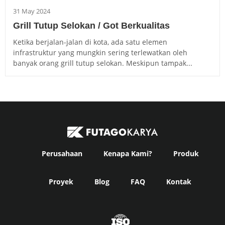
31 May 2024
Grill Tutup Selokan / Got Berkualitas
Ketika berjalan-jalan di kota, ada satu elemen
infrastruktur yang mungkin sering terlewatkan oleh
banyak orang grill tutup selokan. Meskipun tampak...
Perusahaan
Kenapa Kami?
Produk
Proyek
Blog
FAQ
Kontak