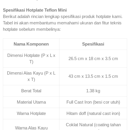
Spesifikasi Hotplate Teflon Mini
Berikut adalah rincian lengkap spesifikasi produk hotplate kami.
Tabel ini akan membantumu memahami ukuran dan fitur teknis
hotplate sebelum membelinya:
Nama Komponen
Spesifikasi
Dimensi Hotplate (P x L x
26.5 cm x 18 cm x 3.5 cm
T)
Dimensi Alas Kayu (P x L
43 cm x 13.5 cm x 1.5 cm
x T)
Berat Total
1.38 kg
Material Utama
Full Cast Iron (besi cor utuh)
Warna Hotplate
Hitam doff (natural cast iron)
Coklat Natural (coating tahan
Warna Alas Kayu