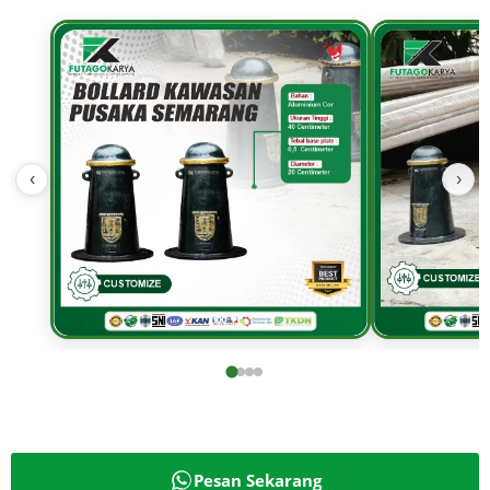
‹
›
Pesan Sekarang