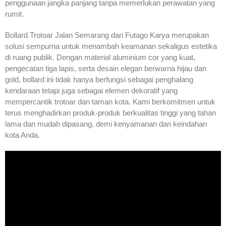
penggunaan jangka panjang tanpa memerlukan perawatan yang
rumit.
Bollard Trotoar Jalan Semarang dari Futago Karya merupakan
solusi sempurna untuk menambah keamanan sekaligus estetika
di ruang publik. Dengan material aluminium cor yang kuat,
pengecatan tiga lapis, serta desain elegan berwarna hijau dan
gold, bollard ini tidak hanya berfungsi sebagai penghalang
kendaraan tetapi juga sebagai elemen dekoratif yang
mempercantik trotoar dan taman kota. Kami berkomitmen untuk
terus menghadirkan produk-produk berkualitas tinggi yang tahan
lama dan mudah dipasang, demi kenyamanan dan keindahan
kota Anda.