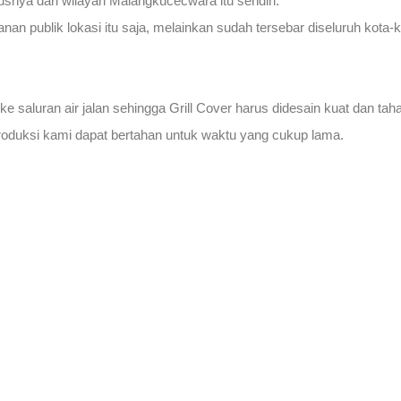
snya dari wilayah Malangkucecwara itu sendiri.
tanan publik lokasi itu saja, melainkan sudah tersebar diseluruh kota
ke saluran air jalan sehingga Grill Cover harus didesain kuat dan t
roduksi kami dapat bertahan untuk waktu yang cukup lama.