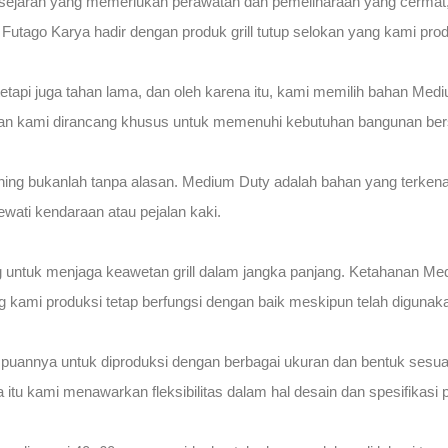
jarah yang memerlukan perawatan dan pemeliharaan yang cermat, ter
utago Karya hadir dengan produk grill tutup selokan yang kami produ
tetapi juga tahan lama, dan oleh karena itu, kami memilih bahan Me
elokan kami dirancang khusus untuk memenuhi kebutuhan bangunan ber
uning bukanlah tanpa alasan. Medium Duty adalah bahan yang terk
wati kendaraan atau pejalan kaki.
ting untuk menjaga keawetan grill dalam jangka panjang. Ketahanan 
ng kami produksi tetap berfungsi dengan baik meskipun telah digunak
puannya untuk diproduksi dengan berbagai ukuran dan bentuk sesu
itu kami menawarkan fleksibilitas dalam hal desain dan spesifikasi 