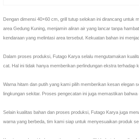
Dengan dimensi 40×60 cm, grill tutup selokan ini dirancang unt
area Gedung Kuning, menjamin aliran air yang lancar tanpa hambat
kendaraan yang melintasi area tersebut. Kekuatan bahan ini menjad
Dalam proses produksi, Futago Karya selalu mengutamakan kualitas,
cat. Hal ini tidak hanya memberikan perlindungan ekstra terhadap kor
Warna hitam dan putih yang kami pilih memberikan kesan elegan seka
lingkungan sekitar. Proses pengecatan ini juga memastikan bahwa g
Selain kualitas bahan dan proses produksi, Futago Karya juga me
warna yang berbeda, tim kami siap untuk menyesuaikan produk ses