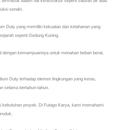
masuk dalam hal infrastruktur seperti saluran air atau
ksi sendiri.
dium Duty yang memiliki kekuatan dan ketahanan yang
sejarah seperti Gedung Kuning.
enal dengan kemampuannya untuk menahan beban berat,
Medium Duty terhadap elemen lingkungan yang keras,
an selama bertahun-tahun.
ai kebutuhan proyek. Di Futago Karya, kami memahami
produk.