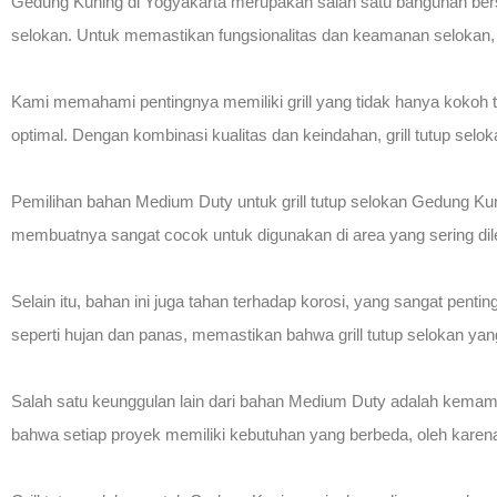
Gedung Kuning di Yogyakarta merupakan salah satu bangunan berse
selokan. Untuk memastikan fungsionalitas dan keamanan selokan, F
Kami memahami pentingnya memiliki grill yang tidak hanya kokoh 
optimal. Dengan kombinasi kualitas dan keindahan, grill tutup s
Pemilihan bahan Medium Duty untuk grill tutup selokan Gedung K
membuatnya sangat cocok untuk digunakan di area yang sering dile
Selain itu, bahan ini juga tahan terhadap korosi, yang sangat pen
seperti hujan dan panas, memastikan bahwa grill tutup selokan ya
Salah satu keunggulan lain dari bahan Medium Duty adalah kemam
bahwa setiap proyek memiliki kebutuhan yang berbeda, oleh karena 