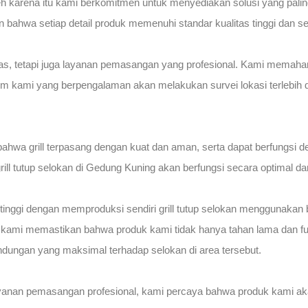
h karena itu kami berkomitmen untuk menyediakan solusi yang pali
ahwa setiap detail produk memenuhi standar kualitas tinggi dan s
litas, tetapi juga layanan pemasangan yang profesional. Kami mema
. Tim kami yang berpengalaman akan melakukan survei lokasi terlebi
wa grill terpasang dengan kuat dan aman, serta dapat berfungsi 
ll tutup selokan di Gedung Kuning akan berfungsi secara optimal da
inggi dengan memproduksi sendiri grill tutup selokan menggunakan
i memastikan bahwa produk kami tidak hanya tahan lama dan fungsio
dungan yang maksimal terhadap selokan di area tersebut.
layanan pemasangan profesional, kami percaya bahwa produk kami a