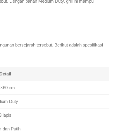
sebut. Dengan bahan Medium Duty, grill ini mampu
gunan bersejarah tersebut. Berikut adalah spesifikasi
Detail
0×60 cm
ium Duty
3 lapis
m dan Putih