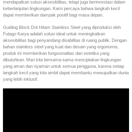
mendapatkan solusi aksesibilitas, tetapi juga berinvestasi dalam
keberlanjutan lingkungan. Kami percaya bahwa langkah kecil
dapat memberikan dampak positif bagi masa depan.
Guiding Block Dot Hitam Stainless Steel yang diproduksi oleh
Futago Karya adalah solusi ideal untuk meningkatkan
aksesibilitas bagi penyandang disabilitas di ruang publik. Dengan
bahan stainless steel yang kuat dan desain yang ergonomis,
produk ini memberikan fungsionalitas dan estetika yang
dibutuhkan. Mari kita bersama-sama menciptakan lingkungan
yang aman dan nyaman untuk semua pengguna, karena setiap
langkah kecil yang kita ambil dapat membantu mewujudkan dunia
yang lebih inklusif.