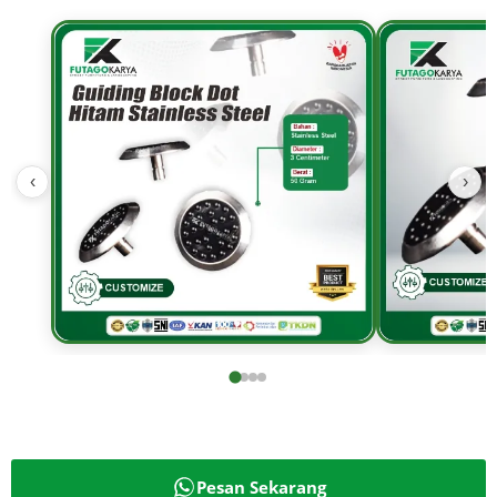
‹
›
Pesan Sekarang