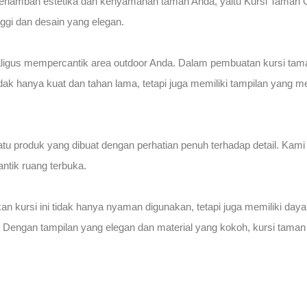
menambah estetika dan kenyamanan taman Anda, yaitu Kursi Taman
nggi dan desain yang elegan.
igus mempercantik area outdoor Anda. Dalam pembuatan kursi tama
dak hanya kuat dan tahan lama, tetapi juga memiliki tampilan yang 
 produk yang dibuat dengan perhatian penuh terhadap detail. Kam
ntik ruang terbuka.
an kursi ini tidak hanya nyaman digunakan, tetapi juga memiliki day
tis. Dengan tampilan yang elegan dan material yang kokoh, kursi taman