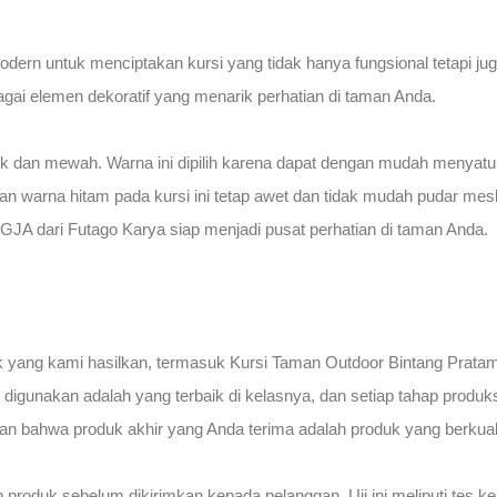
ern untuk menciptakan kursi yang tidak hanya fungsional tetapi ju
gai elemen dekoratif yang menarik perhatian di taman Anda.
sik dan mewah. Warna ini dipilih karena dapat dengan mudah menyatu
ikan warna hitam pada kursi ini tetap awet dan tidak mudah pudar me
GJA dari Futago Karya siap menjadi pusat perhatian di taman Anda.
duk yang kami hasilkan, termasuk Kursi Taman Outdoor Bintang Prat
igunakan adalah yang terbaik di kelasnya, dan setiap tahap produksi
n bahwa produk akhir yang Anda terima adalah produk yang berkualit
p produk sebelum dikirimkan kepada pelanggan. Uji ini meliputi tes k