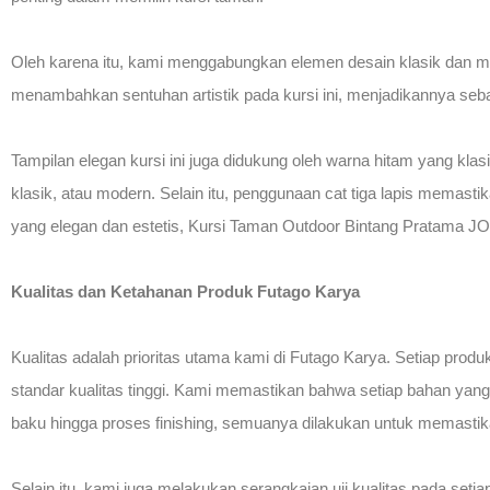
Oleh karena itu, kami menggabungkan elemen desain klasik dan mod
menambahkan sentuhan artistik pada kursi ini, menjadikannya seba
Tampilan elegan kursi ini juga didukung oleh warna hitam yang kla
klasik, atau modern. Selain itu, penggunaan cat tiga lapis memast
yang elegan dan estetis, Kursi Taman Outdoor Bintang Pratama JO
Kualitas dan Ketahanan Produk Futago Karya
Kualitas adalah prioritas utama kami di Futago Karya. Setiap pro
standar kualitas tinggi. Kami memastikan bahwa setiap bahan yang d
baku hingga proses finishing, semuanya dilakukan untuk memastika
Selain itu, kami juga melakukan serangkaian uji kualitas pada setia