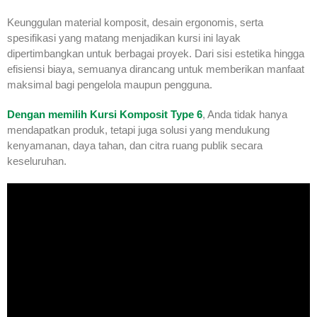
Keunggulan material komposit, desain ergonomis, serta
spesifikasi yang matang menjadikan kursi ini layak
dipertimbangkan untuk berbagai proyek. Dari sisi estetika hingga
efisiensi biaya, semuanya dirancang untuk memberikan manfaat
maksimal bagi pengelola maupun pengguna.
Dengan memilih Kursi Komposit Type 6
, Anda tidak hanya
mendapatkan produk, tetapi juga solusi yang mendukung
kenyamanan, daya tahan, dan citra ruang publik secara
keseluruhan.