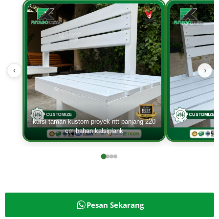
‹
›
kursi taman kustom proyek ntt panjang 220
cm bahan kalsiplank
Pesan Sekarang