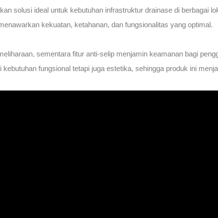
kan solusi ideal untuk kebutuhan infrastruktur drainase di berbagai
i menawarkan kekuatan, ketahanan, dan fungsionalitas yang optimal.
iharaan, sementara fitur anti-selip menjamin keamanan bagi pengg
butuhan fungsional tetapi juga estetika, sehingga produk ini menjadi 