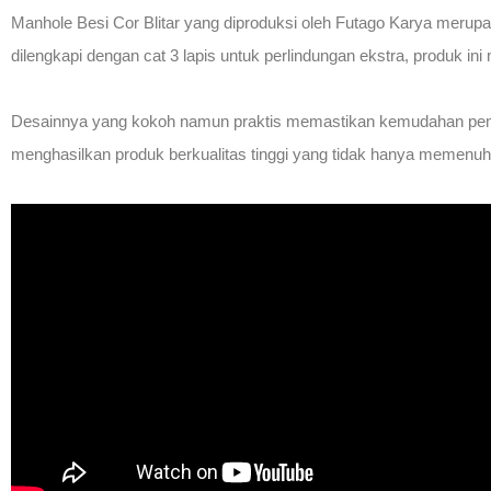
Manhole Besi Cor Blitar yang diproduksi oleh Futago Karya merupa
dilengkapi dengan cat 3 lapis untuk perlindungan ekstra, produk in
Desainnya yang kokoh namun praktis memastikan kemudahan pemel
menghasilkan produk berkualitas tinggi yang tidak hanya memenuhi ke