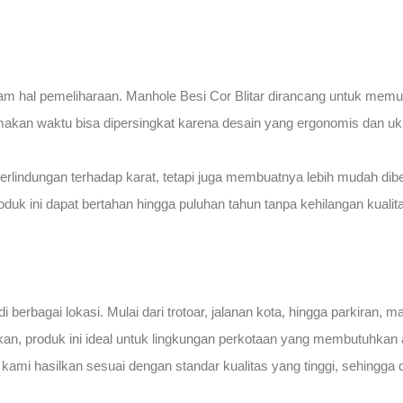
alam hal pemeliharaan. Manhole Besi Cor Blitar dirancang untuk m
makan waktu bisa dipersingkat karena desain yang ergonomis dan uk
 perlindungan terhadap karat, tetapi juga membuatnya lebih mudah di
k ini dapat bertahan hingga puluhan tahun tanpa kehilangan kualit
di berbagai lokasi. Mulai dari trotoar, jalanan kota, hingga parkir
kan, produk ini ideal untuk lingkungan perkotaan yang membutuhka
ami hasilkan sesuai dengan standar kualitas yang tinggi, sehingga d