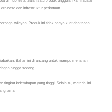
ta di Indonesia. Salah satu produk unggulan kami adalah
rainase dan infrastruktur perkotaan.
erbagai wilayah. Produk ini tidak hanya kuat dan tahan
diabaikan. Bahan ini dirancang untuk mampu menahan
 ringan hingga sedang.
ingkat kelembapan yang tinggi. Selain itu, material ini
ang lama.