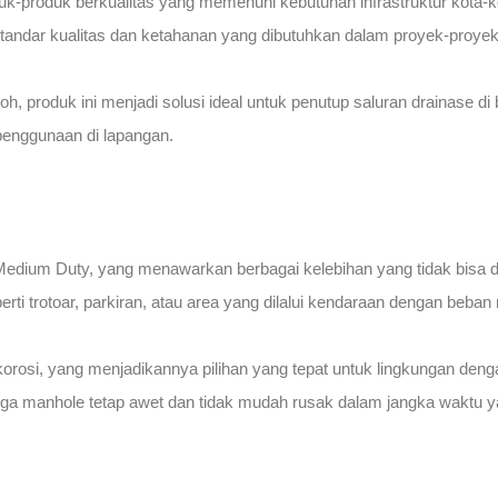
-produk berkualitas yang memenuhi kebutuhan infrastruktur kota-ko
andar kualitas dan ketahanan yang dibutuhkan dalam proyek-proyek d
roduk ini menjadi solusi ideal untuk penutup saluran drainase di b
penggunaan di lapangan.
edium Duty, yang menawarkan berbagai kelebihan yang tidak bisa 
ti trotoar, parkiran, atau area yang dilalui kendaraan dengan beban
osi, yang menjadikannya pilihan yang tepat untuk lingkungan dengan t
gga manhole tetap awet dan tidak mudah rusak dalam jangka waktu y