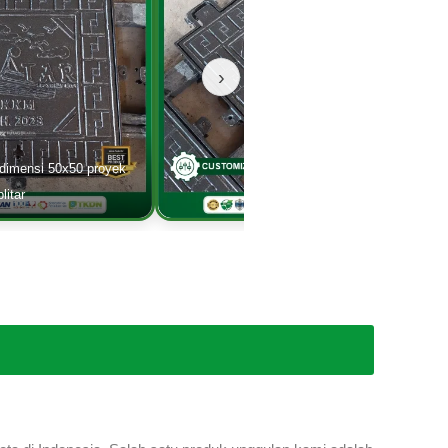
›
 dimensi 50x50 proyek
blitar