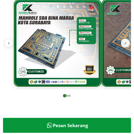
‹
›
Pesan Sekarang