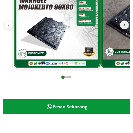
‹
›
Pesan Sekarang