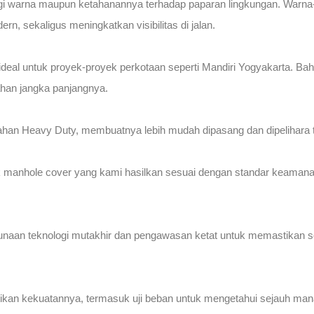
 segi warna maupun ketahanannya terhadap paparan lingkungan. Warna
n, sekaligus meningkatkan visibilitas di jalan.
eal untuk proyek-proyek perkotaan seperti Mandiri Yogyakarta. Ba
ahan jangka panjangnya.
ahan Heavy Duty, membuatnya lebih mudah dipasang dan dipelihara t
manhole cover yang kami hasilkan sesuai dengan standar keamanan d
naan teknologi mutakhir dan pengawasan ketat untuk memastikan se
ikan kekuatannya, termasuk uji beban untuk mengetahui sejauh man