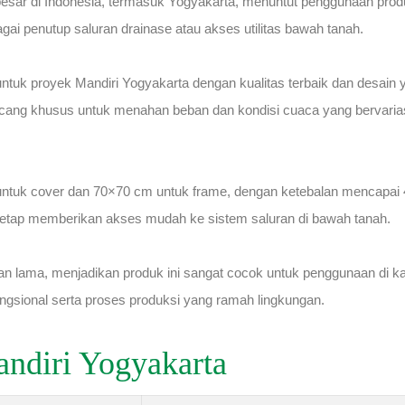
besar di Indonesia, termasuk Yogyakarta, menuntut penggunaan produk
gai penutup saluran drainase atau akses utilitas bawah tanah.
tuk proyek Mandiri Yogyakarta dengan kualitas terbaik dan desain
ang khusus untuk menahan beban dan kondisi cuaca yang bervarias
untuk cover dan 70×70 cm untuk frame, dengan ketebalan mencapai
l tetap memberikan akses mudah ke sistem saluran di bawah tanah.
lama, menjadikan produk ini sangat cocok untuk penggunaan di ka
ungsional serta proses produksi yang ramah lingkungan.
andiri Yogyakarta