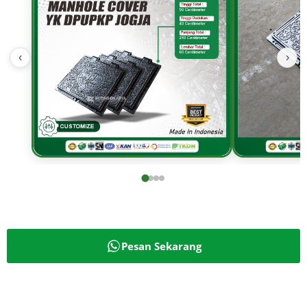
‹
›
Pesan Sekarang