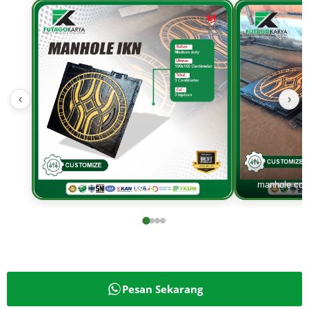
‹
›
manhole cov
Pesan Sekarang