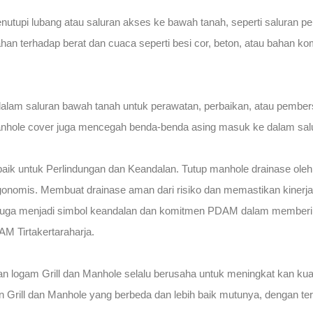
tupi lubang atau saluran akses ke bawah tanah, seperti saluran pemb
han terhadap berat dan cuaca seperti besi cor, beton, atau bahan ko
lam saluran bawah tanah untuk perawatan, perbaikan, atau pembersi
, manhole cover juga mencegah benda-benda asing masuk ke dalam sa
baik untuk Perlindungan dan Keandalan. Tutup manhole drainase oleh
nomis. Membuat drainase aman dari risiko dan memastikan kinerja o
i juga menjadi simbol keandalan dan komitmen PDAM dalam memberikan
AM Tirtakertaraharja.
n logam Grill dan Manhole selalu berusaha untuk meningkat kan k
 Grill dan Manhole yang berbeda dan lebih baik mutunya, dengan ter