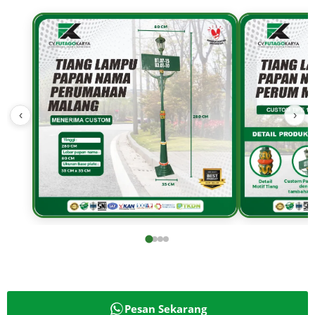
‹
›
Pesan Sekarang