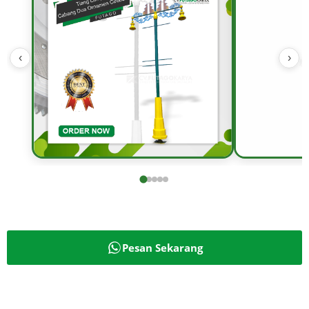
‹
›
Pesan Sekarang