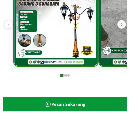
‹
›
Pesan Sekarang