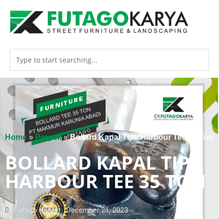
Home
»
Proyek
»
Bollard Kapal Tipe Harbour Tee 35 Ton
BOLLARD KAPAL TIPE
HARBOUR TEE 35 TON
Futago Karya
December 21, 2023