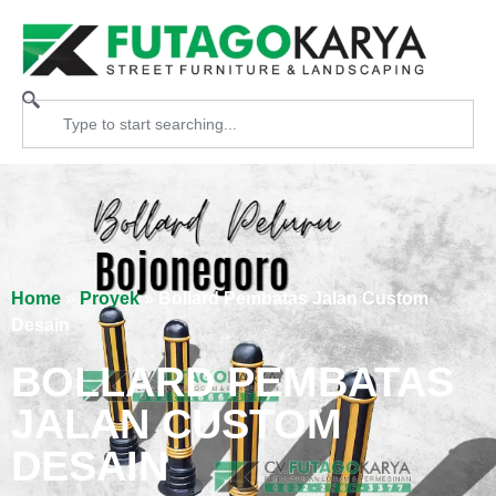
Home
»
Proyek
»
Bollard Pembatas Jalan Custom
Desain
BOLLARD PEMBATAS
JALAN CUSTOM
DESAIN