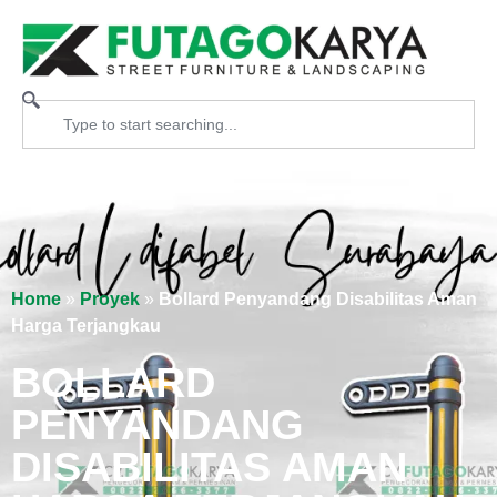
Home
»
Proyek
»
Bollard Penyandang Disabilitas Aman
Harga Terjangkau
BOLLARD
PENYANDANG
DISABILITAS AMAN