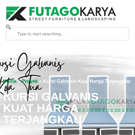
Home
»
Proyek
»
Kursi Galvanis Kuat Harga Terjangkau
KURSI GALVANIS
KUAT HARGA
TERJANGKAU