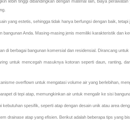
kin lebih tinggi dibandingkan dengan material lain, biaya perawa
ng.
ain yang estetis, sehingga tidak hanya berfungsi dengan baik, tetap
han bangunan Anda. Masing-masing jenis memiliki karakteristik dan ke
n di berbagai bangunan komersial dan residensial. Dirancang untuk 
yaring untuk mencegah masuknya kotoran seperti daun, ranting, da
kanisme overflown untuk mengatasi volume air yang berlebihan, mengu
arapet di tepi atap, memungkinkan air untuk mengalir ke sisi bangun
kebutuhan spesifik, seperti atap dengan desain unik atau area denga
stem drainase atap yang efisien. Berikut adalah beberapa tips yang