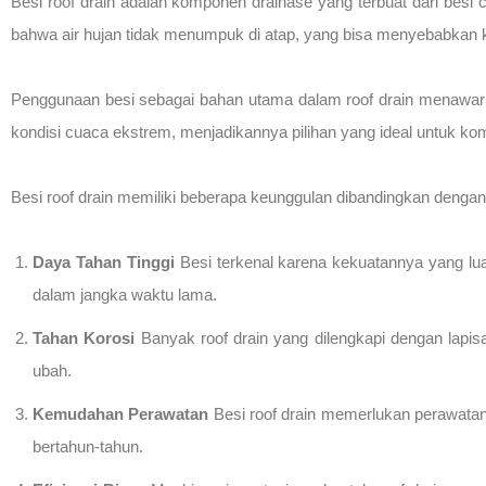
Besi roof drain adalah komponen drainase yang terbuat dari besi 
bahwa air hujan tidak menumpuk di atap, yang bisa menyebabkan k
Penggunaan besi sebagai bahan utama dalam roof drain menawark
kondisi cuaca ekstrem, menjadikannya pilihan yang ideal untuk ko
Besi roof drain memiliki beberapa keunggulan dibandingkan dengan
Daya Tahan Tinggi
Besi terkenal karena kekuatannya yang lua
dalam jangka waktu lama.
Tahan Korosi
Banyak roof drain yang dilengkapi dengan lapisa
ubah.
Kemudahan Perawatan
Besi roof drain memerlukan perawatan
bertahun-tahun.