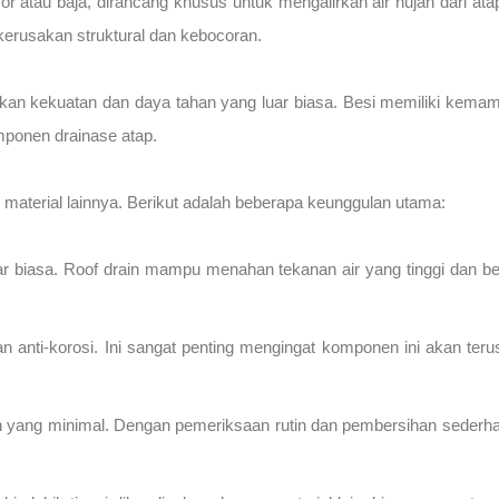
cor atau baja, dirancang khusus untuk mengalirkan air hujan dari a
erusakan struktural dan kebocoran.
an kekuatan dan daya tahan yang luar biasa. Besi memiliki kema
mponen drainase atap.
 material lainnya. Berikut adalah beberapa keunggulan utama:
r biasa. Roof drain mampu menahan tekanan air yang tinggi dan be
n anti-korosi. Ini sangat penting mengingat komponen ini akan ter
 yang minimal. Dengan pemeriksaan rutin dan pembersihan sederha