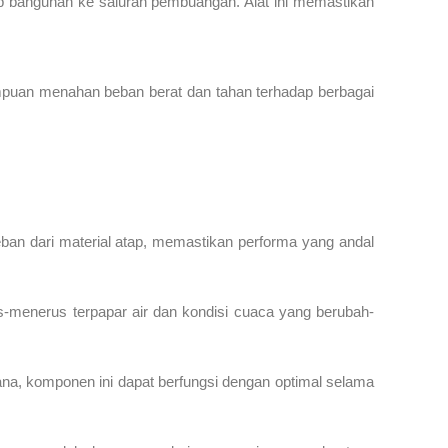
tap bangunan ke saluran pembuangan. Alat ini memastikan
mpuan menahan beban berat dan tahan terhadap berbagai
ban dari material atap, memastikan performa yang andal
us-menerus terpapar air dan kondisi cuaca yang berubah-
na, komponen ini dapat berfungsi dengan optimal selama