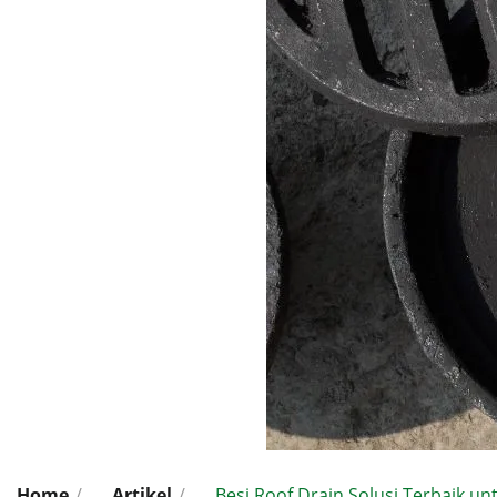
Home
/
Artikel
/
Besi Roof Drain Solusi Terbaik un