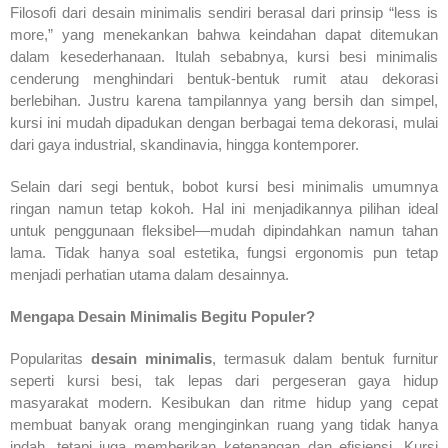
Filosofi dari desain minimalis sendiri berasal dari prinsip “less is
more,” yang menekankan bahwa keindahan dapat ditemukan
dalam kesederhanaan. Itulah sebabnya, kursi besi minimalis
cenderung menghindari bentuk-bentuk rumit atau dekorasi
berlebihan. Justru karena tampilannya yang bersih dan simpel,
kursi ini mudah dipadukan dengan berbagai tema dekorasi, mulai
dari gaya industrial, skandinavia, hingga kontemporer.
Selain dari segi bentuk, bobot kursi besi minimalis umumnya
ringan namun tetap kokoh. Hal ini menjadikannya pilihan ideal
untuk penggunaan fleksibel—mudah dipindahkan namun tahan
lama. Tidak hanya soal estetika, fungsi ergonomis pun tetap
menjadi perhatian utama dalam desainnya.
Mengapa Desain Minimalis Begitu Populer?
Popularitas
desain minimalis
, termasuk dalam bentuk furnitur
seperti kursi besi, tak lepas dari pergeseran gaya hidup
masyarakat modern. Kesibukan dan ritme hidup yang cepat
membuat banyak orang menginginkan ruang yang tidak hanya
indah, tetapi juga memberikan ketenangan dan efisiensi. Kursi