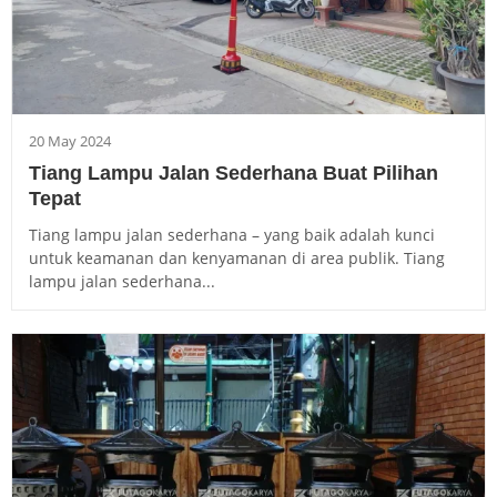
20 May 2024
Tiang Lampu Jalan Sederhana Buat Pilihan
Tepat
Tiang lampu jalan sederhana – yang baik adalah kunci
untuk keamanan dan kenyamanan di area publik. Tiang
lampu jalan sederhana...