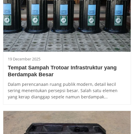
19 December 2025
Tempat Sampah Trotoar Infrastruktur yang
Berdampak Besar
Dalam perencanaan ruang publik modern, detail kecil
sering menentukan persepsi besar. Salah satu elemen
yang kerap dianggap sepele namun berdampak...