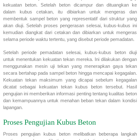
kekuatan beton. Setelah beton dicampur dan dituangkan ke
dalam kubus cetakan, itu dibiarkan untuk mengeras dan
membentuk sampel beton yang representatif dari struktur yang
akan diuji. Setelah proses pengerasan selesai, kubus-kubus ini
kemudian diangkat dari cetakan dan dibiarkan untuk mengeras
selama periode waktu tertentu, yang disebut periode pemadatan.
Setelah periode pemadatan selesai, kubus-kubus beton diuji
untuk menentukan kekuatan tekan mereka. Ini dilakukan dengan
menggunakan mesin uji tekan yang menerapkan gaya tekan
secara bertahap pada sampel beton hingga mencapai kegagalan.
Kekuatan tekan maksimum yang dicapai sebelum kegagalan
dicatat sebagai kekuatan tekan kubus beton tersebut. Hasil
pengujian ini memberikan informasi penting tentang kualitas beton
dan kemampuannya untuk menahan beban tekan dalam kondisi
lapangan.
Proses Pengujian Kubus Beton
Proses pengujian kubus beton melibatkan beberapa langkah