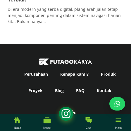
Di era modern yang serba digital, plang arah jalan tetap
menjadi komponen penting dalam sistem navigasi harian
kita. Bukan hanya...
Perusahaan
Kenapa Kami?
Produk
Proyek
Blog
FAQ
Kontak
Hubungi Kami
Home
Produk
Chat
Menu