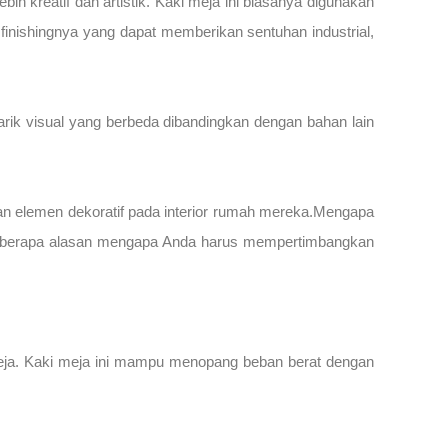
h kreatif dan artistik. Kaki meja ini biasanya digunakan
 finishingnya yang dapat memberikan sentuhan industrial,
ik visual yang berbeda dibandingkan dengan bahan lain
kan elemen dekoratif pada interior rumah mereka.Mengapa
. Beberapa alasan mengapa Anda harus mempertimbangkan
 meja. Kaki meja ini mampu menopang beban berat dengan