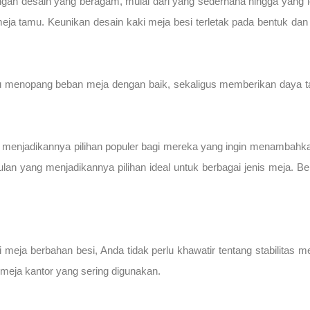
gan desain yang beragam, mulai dari yang sederhana hingga yang lebi
meja tamu. Keunikan desain kaki meja besi terletak pada bentuk dan
menopang beban meja dengan baik, sekaligus memberikan daya tar
iri, menjadikannya pilihan populer bagi mereka yang ingin menambah
gulan yang menjadikannya pilihan ideal untuk berbagai jenis meja
 meja berbahan besi, Anda tidak perlu khawatir tentang stabilitas
meja kantor yang sering digunakan.