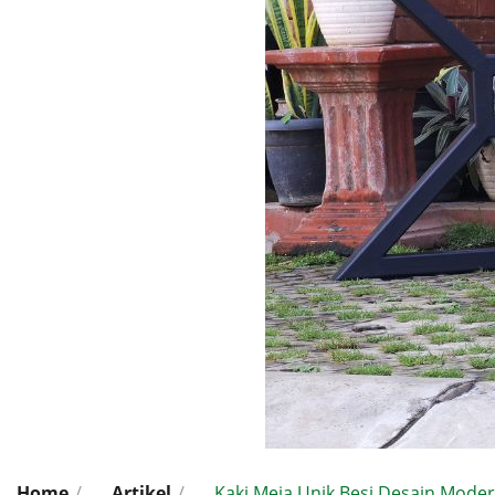
Home
/
Artikel
/
Kaki Meja Unik Besi Desain Moder