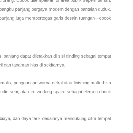
tu orang. Cocok ditempatkan di area publik seperti taman,
el bangku panjang bergaya modern dengan bantalan duduk.
 panjang juga mempertegas garis desain ruangan—cocok
panjang dapat diletakkan di sisi dinding sebagai tempat
l dan tanaman hias di sekitarnya.
imalis, penggunaan warna netral atau finishing matte bisa
studio seni, atau co-working space sebagai elemen duduk
a biaya, dan daya tarik desainnya mendukung citra tempat