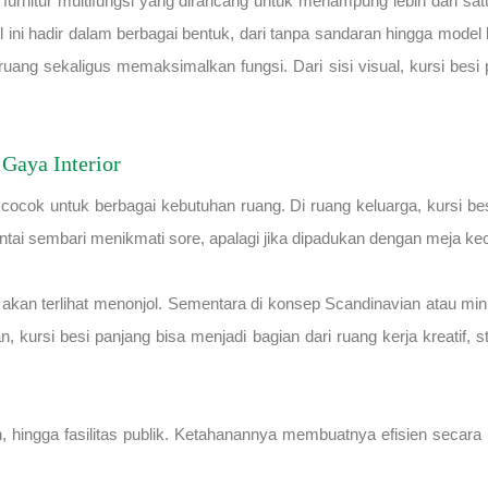
h furnitur multifungsi yang dirancang untuk menampung lebih dari sa
el ini hadir dalam berbagai bentuk, dari tanpa sandaran hingga mod
ng sekaligus memaksimalkan fungsi. Dari sisi visual, kursi besi
 Gaya Interior
cok untuk berbagai kebutuhan ruang. Di ruang keluarga, kursi besi 
tai sembari menikmati sore, apalagi jika dipadukan dengan meja keci
n akan terlihat menonjol. Sementara di konsep Scandinavian atau min
kursi besi panjang bisa menjadi bagian dari ruang kerja kreatif, 
an, hingga fasilitas publik. Ketahanannya membuatnya efisien secar