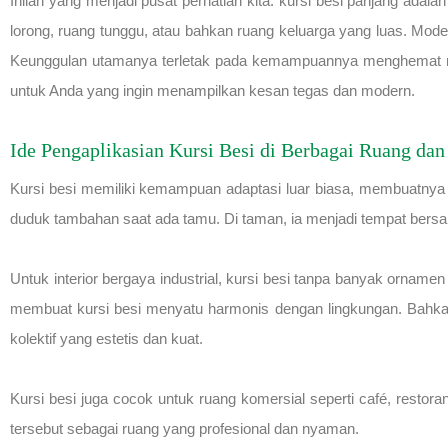
Inilah yang menjadi pusat perhatian kita: kursi besi panjang adala
lorong, ruang tunggu, atau bahkan ruang keluarga yang luas. Mod
Keunggulan utamanya terletak pada kemampuannya menghemat rua
untuk Anda yang ingin menampilkan kesan tegas dan modern.
Ide Pengaplikasian Kursi Besi di Berbagai Ruang dan
Kursi besi memiliki kemampuan adaptasi luar biasa, membuatnya co
duduk tambahan saat ada tamu. Di taman, ia menjadi tempat bersan
Untuk interior bergaya industrial, kursi besi tanpa banyak orname
membuat kursi besi menyatu harmonis dengan lingkungan. Bahkan, 
kolektif yang estetis dan kuat.
Kursi besi juga cocok untuk ruang komersial seperti café, restor
tersebut sebagai ruang yang profesional dan nyaman.