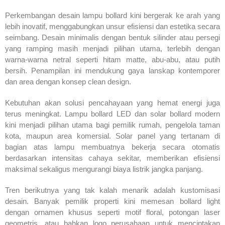
Perkembangan desain lampu bollard kini bergerak ke arah yang
lebih inovatif, menggabungkan unsur efisiensi dan estetika secara
seimbang. Desain minimalis dengan bentuk silinder atau persegi
yang ramping masih menjadi pilihan utama, terlebih dengan
warna-warna netral seperti hitam matte, abu-abu, atau putih
bersih. Penampilan ini mendukung gaya lanskap kontemporer
dan area dengan konsep clean design.
Kebutuhan akan solusi pencahayaan yang hemat energi juga
terus meningkat. Lampu bollard LED dan solar bollard modern
kini menjadi pilihan utama bagi pemilik rumah, pengelola taman
kota, maupun area komersial. Solar panel yang tertanam di
bagian atas lampu membuatnya bekerja secara otomatis
berdasarkan intensitas cahaya sekitar, memberikan efisiensi
maksimal sekaligus mengurangi biaya listrik jangka panjang.
Tren berikutnya yang tak kalah menarik adalah kustomisasi
desain. Banyak pemilik properti kini memesan bollard light
dengan ornamen khusus seperti motif floral, potongan laser
geometris, atau bahkan logo perusahaan untuk menciptakan