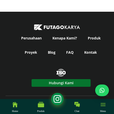
Perusahaan
Kenapa Kami?
Produk
Proyek
Blog
FAQ
Kontak
Hubungi Kami
© Copyright
Futago Karya
2024. All Rights Reserved -
Powered by Fikky Power.
Home
Produk
Chat
Menu