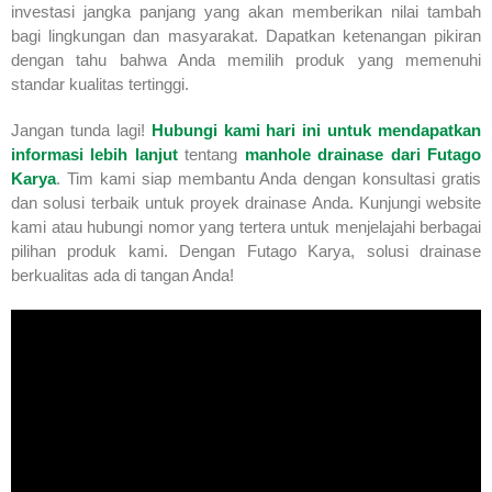
investasi jangka panjang yang akan memberikan nilai tambah
bagi lingkungan dan masyarakat. Dapatkan ketenangan pikiran
dengan tahu bahwa Anda memilih produk yang memenuhi
standar kualitas tertinggi.
Jangan tunda lagi!
Hubungi kami hari ini untuk mendapatkan
informasi lebih lanjut
tentang
manhole drainase dari Futago
Karya
. Tim kami siap membantu Anda dengan konsultasi gratis
dan solusi terbaik untuk proyek drainase Anda. Kunjungi website
kami atau hubungi nomor yang tertera untuk menjelajahi berbagai
pilihan produk kami. Dengan Futago Karya, solusi drainase
berkualitas ada di tangan Anda!