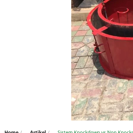
Home
/
Artikel
/
Sistem Knockdown vs Non Knock