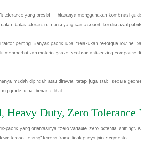
fit tolerance yang presisi — biasanya menggunakan kombinasi guide 
a dalam batas toleransi dimensi yang sama seperti kondisi awal pabrik
di faktor penting. Banyak pabrik lupa melakukan re-torque routine
u memperhatikan material gasket seal dan anti-leaking compound di 
nya mudah dipindah atau dirawat, tetapi juga stabil secara geometr
ng-grade benar-benar terlihat.
, Heavy Duty, Zero Toleranc
ik-pabrik yang orientasinya “zero variable, zero potential shifting
own terasa “tenang” karena frame tidak punya joint segmental.