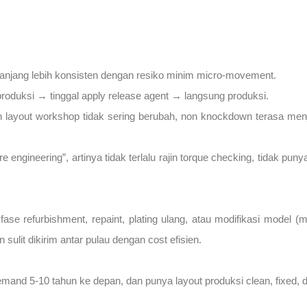
panjang lebih konsisten dengan resiko minim micro-movement.
 produksi → tinggal apply release agent → langsung produksi.
layout workshop tidak sering berubah, non knockdown terasa menja
engineering”, artinya tidak terlalu rajin torque checking, tidak puny
e refurbishment, repaint, plating ulang, atau modifikasi model (ma
lit dikirim antar pulau dengan cost efisien.
nd 5-10 tahun ke depan, dan punya layout produksi clean, fixed, da