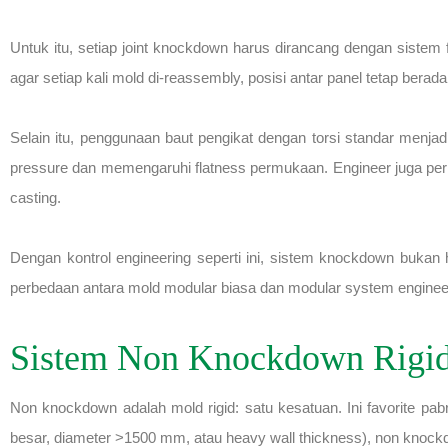
Untuk itu, setiap joint knockdown harus dirancang dengan sistem 
agar setiap kali mold di-reassembly, posisi antar panel tetap berad
Selain itu, penggunaan baut pengikat dengan torsi standar menja
pressure dan memengaruhi flatness permukaan. Engineer juga perl
casting.
Dengan kontrol engineering seperti ini, sistem knockdown bukan ha
perbedaan antara mold modular biasa dan modular system engineeri
Sistem Non Knockdown Rigid
Non knockdown adalah mold rigid: satu kesatuan. Ini favorite pabr
besar, diameter >1500 mm, atau heavy wall thickness), non knockd