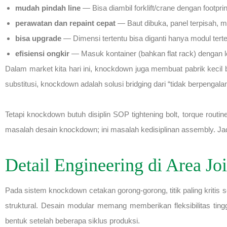
mudah pindah line
— Bisa diambil forklift/crane dengan footpr
perawatan dan repaint cepat
— Baut dibuka, panel terpisah, ma
bisa upgrade
— Dimensi tertentu bisa diganti hanya modul tertent
efisiensi ongkir
— Masuk kontainer (bahkan flat rack) dengan leb
Dalam market kita hari ini, knockdown juga membuat pabrik kecil
substitusi, knockdown adalah solusi bridging dari “tidak berpengala
Tetapi knockdown butuh disiplin SOP tightening bolt, torque routi
masalah desain knockdown; ini masalah kedisiplinan assembly. Ja
Detail Engineering di Area J
Pada sistem knockdown cetakan gorong-gorong, titik paling kritis 
struktural. Desain modular memang memberikan fleksibilitas tinggi
bentuk setelah beberapa siklus produksi.