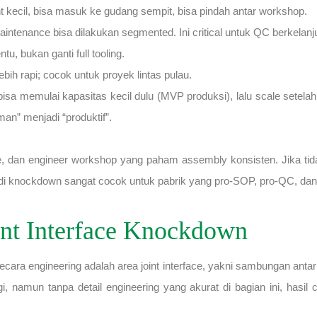
int kecil, bisa masuk ke gudang sempit, bisa pindah antar workshop.
intenance bisa dilakukan segmented. Ini critical untuk QC berkelanj
u, bukan ganti full tooling.
ih rapi; cocok untuk proyek lintas pulau.
 bisa memulai kapasitas kecil dulu (MVP produksi), lalu scale sete
man” menjadi “produktif”.
ne, dan engineer workshop yang paham assembly konsisten. Jika tidak
di knockdown sangat cocok untuk pabrik yang pro-SOP, pro-QC, dan
oint Interface Knockdown
secara engineering adalah area joint interface, yakni sambungan ant
, namun tanpa detail engineering yang akurat di bagian ini, hasil 