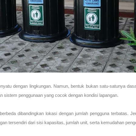
tu dengan lingkungan. Namun, bentuk bukan satu-satunya dasar
 dan sistem penggunaan yang cocok dengan kondisi lapangan.
berbeda dibandingkan lokasi dengan jumlah pengguna terbatas. Jen
n tersendiri dari sisi kapasitas, jumlah unit, serta kemudahan pen