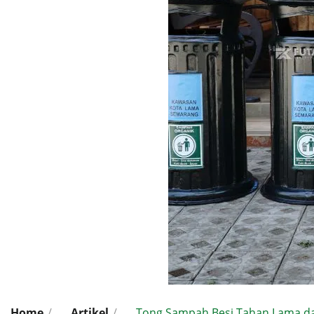
Home
/
Artikel
/
Tong Sampah Besi Tahan Lama da