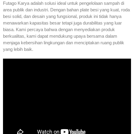
Futago Karya adalah solusi ideal untuk pengelolaan sampah di
area publik dan industri. Dengan bahan plate besi yang kuat, roda
besi solid, dan desain yang fungsional, produk ini tidak hanya
menawarkan kapasitas besar tetapi juga durabilitas yang luar
biasa. Kami percaya bahwa dengan menyediakan produk
berkualitas, kami dapat mendukung upaya bersama dalam
menjaga kebersihan lingkungan dan menciptakan ruang publik
yang lebih baik.