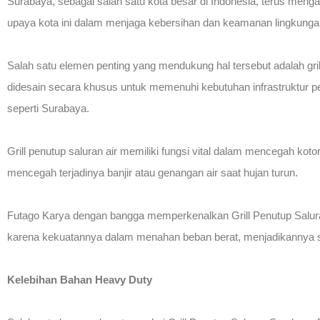
Surabaya, sebagai salah satu kota besar di Indonesia, terus mengal
upaya kota ini dalam menjaga kebersihan dan keamanan lingkunga
Salah satu elemen penting yang mendukung hal tersebut adalah grill
didesain secara khusus untuk memenuhi kebutuhan infrastruktur perk
seperti Surabaya.
Grill penutup saluran air memiliki fungsi vital dalam mencegah ko
mencegah terjadinya banjir atau genangan air saat hujan turun.
Futago Karya dengan bangga memperkenalkan Grill Penutup Salura
karena kekuatannya dalam menahan beban berat, menjadikannya sol
Kelebihan Bahan Heavy Duty