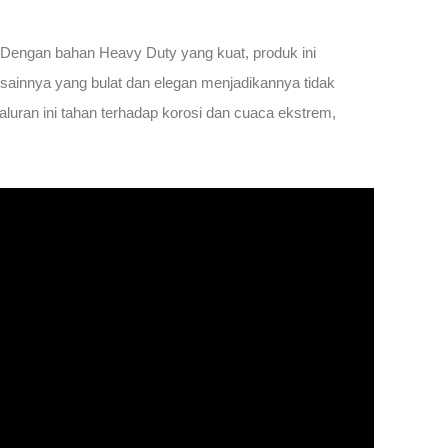
n. Dengan bahan Heavy Duty yang kuat, produk ini
sainnya yang bulat dan elegan menjadikannya tidak
saluran ini tahan terhadap korosi dan cuaca ekstrem,