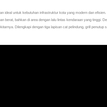
ihan ideal untuk kebutuhan infrastruktur kota yang modern dan efisie
erat, bahkan di area dengan lalu lintas kendaraan yang tinggi. De
kitarnya. Dilengkapi dengan tiga lapisan cat pelindung, grill penutup 