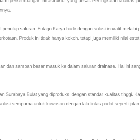
ami perkembangan infrastruktur yang pesat. Peningkatan kualitas jala
nnya.
 penutup saluran. Futago Karya hadir dengan solusi inovatif melalui p
otaan. Produk ini tidak hanya kokoh, tetapi juga memiliki nilai este
toran dan sampah besar masuk ke dalam saluran drainase. Hal ini sang
n Surabaya Bulat yang diproduksi dengan standar kualitas tinggi.
usi sempurna untuk kawasan dengan lalu lintas padat seperti jalan 