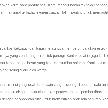
abkan karat pada produk besi. Kami menggunakan teknologi pengeca
maksimal terhadap elemen cuaca. Hal ini penting untuk memastikan g
edepankan kekuatan dan fungsi, tetapi juga mempertimbangkan esteti
umnya yang cenderung berbentuk persegi. Bentuk bulat ini juga lebih
atau benda-benda besar yang bisa menyumbat saluran. Kami juga m
 yang sering dilalui oleh warga.
imensi yang ideal dan desain yang efisien, grill penutup saluran i
kan atau diangkat saat dibutuhkan perawatan atau pembersihan salur
p dengan pengecekan rutin untuk memastikan tidak ada penumpukan kot