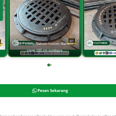
Grill Penutup Saluran kustom diameter
cover 100 cm surabaya
Pesan Sekarang