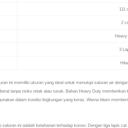
111
2 
Heavy
3 La
Hit
uran ini memiliki ukuran yang ideal untuk menutupi saluran air den
berat tanpa risiko retak atau rusak. Bahan Heavy Duty memberikan ke
ki digunakan dalam kondisi lingkungan yang keras. Warna hitam membe
saluran ini adalah ketahanan terhadap korosi. Dengan tiga lapis cat p