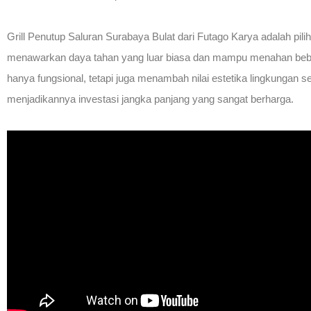
Grill Penutup Saluran Surabaya Bulat dari Futago Karya adalah pil
menawarkan daya tahan yang luar biasa dan mampu menahan beban b
hanya fungsional, tetapi juga menambah nilai estetika lingkungan se
menjadikannya investasi jangka panjang yang sangat berharga.