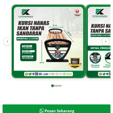
‹
›
Pesan Sekarang