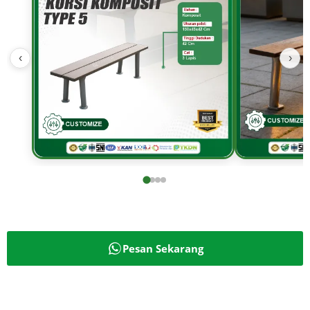
‹
›
Pesan Sekarang