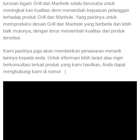
turunan logam Grill dan Manhole selalu berusaha untuk
meningkat kan kualitas demi menambah kepuasan pelanggan
terhadap produk Grill dan Manhole. Yang pastinya untuk
memproduksi desain Grill dan Manhole yang berbeda dan lebih
baik mutunya, dengan terus menambah kualitas dari produk
tersebut.
Kami pastinya juga akan memberikan penawaran menarik
lainnya kepada anda. Untuk informasi lebih lanjut atau ingin
berkonsultasi terkait produk yang kami hasilkan, Anda dapat
menghubungi kami di nomor |