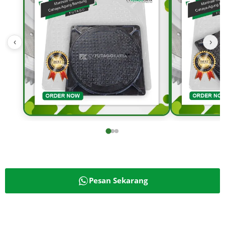
‹
›
Pesan Sekarang