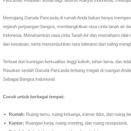
Pancasila, Keadilan Sosial bagi Seluruh Rakyat Indonesia, mewujud
Memajang Garuda Pancasila di rumah Anda bukan hanya mempercant
sejarah perjuangan bangsa, membangkitkan rasa cinta tanah air 
Indonesia. Menanamkan rasa cinta Tanah Air dan memahami nilai-ni
dan kesatuan, serta menumbuhkan rasa toleransi dan saling meng
Terbuat dari kuningan berkualitas tinggi kokoh, tahan lama, dan t
Rasakan seolah Garuda Pancasila terbang megah di ruangan Anda 
Sebagai Bangsa Indonesia!
Cocok untuk berbagai tempat:
Rumah:
Ruang tamu, ruang keluarga, kamar tidur, dan ruang bel
Kantor:
Ruangan kerja, ruang meeting, dan ruang resepsionis.