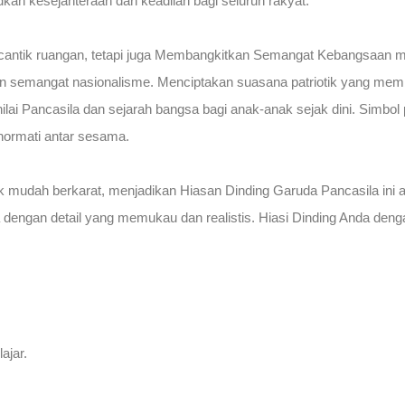
kan kesejahteraan dan keadilan bagi seluruh rakyat.
ik ruangan, tetapi juga Membangkitkan Semangat Kebangsaan menjad
dan semangat nasionalisme. Menciptakan suasana patriotik yang m
lai Pancasila dan sejarah bangsa bagi anak-anak sejak dini. Simbo
hormati antar sesama.
idak mudah berkarat, menjadikan Hiasan Dinding Garuda Pancasila ini 
dengan detail yang memukau dan realistis. Hiasi Dinding Anda de
ajar.