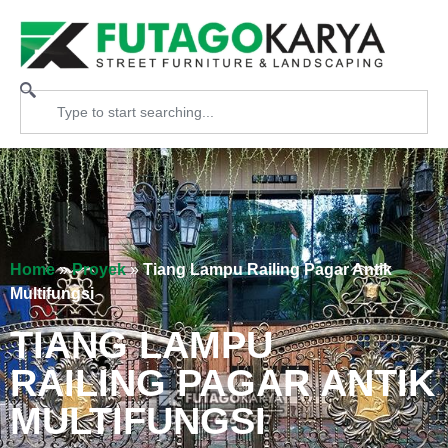
Home
»
Proyek
»
Tiang Lampu Railing Pagar Antik
Multifungsi
TIANG LAMPU
RAILING PAGAR ANTIK
MULTIFUNGSI