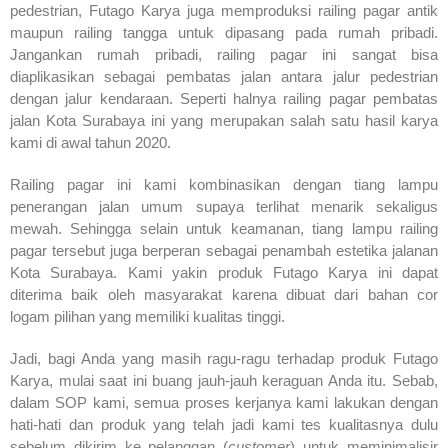
pedestrian, Futago Karya juga memproduksi railing pagar antik
maupun railing tangga untuk dipasang pada rumah pribadi.
Jangankan rumah pribadi, railing pagar ini sangat bisa
diaplikasikan sebagai pembatas jalan antara jalur pedestrian
dengan jalur kendaraan. Seperti halnya railing pagar pembatas
jalan Kota Surabaya ini yang merupakan salah satu hasil karya
kami di awal tahun 2020.
Railing pagar ini kami kombinasikan dengan tiang lampu
penerangan jalan umum supaya terlihat menarik sekaligus
mewah. Sehingga selain untuk keamanan, tiang lampu railing
pagar tersebut juga berperan sebagai penambah estetika jalanan
Kota Surabaya. Kami yakin produk Futago Karya ini dapat
diterima baik oleh masyarakat karena dibuat dari bahan cor
logam pilihan yang memiliki kualitas tinggi.
Jadi, bagi Anda yang masih ragu-ragu terhadap produk Futago
Karya, mulai saat ini buang jauh-jauh keraguan Anda itu. Sebab,
dalam SOP kami, semua proses kerjanya kami lakukan dengan
hati-hati dan produk yang telah jadi kami tes kualitasnya dulu
sebelum dikirim ke pelanggan (
customer
) untuk meminimalisir