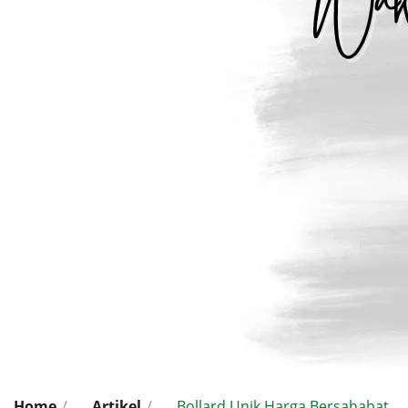
Home
/
Artikel
/
Bollard Unik Harga Bersahabat