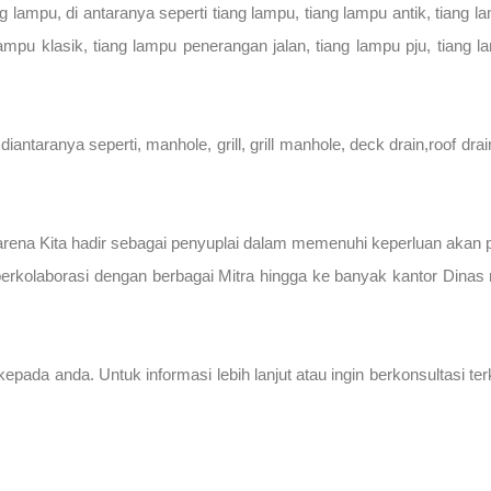
u, di antaranya seperti tiang lampu, tiang lampu antik, tiang lamp
ng lampu klasik, tiang lampu penerangan jalan, tiang lampu pju, tian
aranya seperti, manhole, grill, grill manhole, deck drain,roof drain, 
Karena Kita hadir sebagai penyuplai dalam memenuhi keperluan aka
berkolaborasi dengan berbagai Mitra hingga ke banyak kantor Di
ada anda. Untuk informasi lebih lanjut atau ingin berkonsultasi te