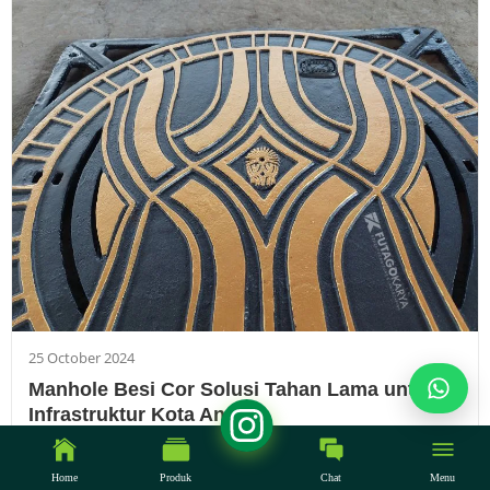
25 October 2024
Manhole Besi Cor Solusi Tahan Lama untuk
Infrastruktur Kota Anda
Dalam dunia konstruksi, manhole besi cor adalah
komponen yang tak tergantikan. Meskipun sering kali
Home
Produk
Chat
Menu