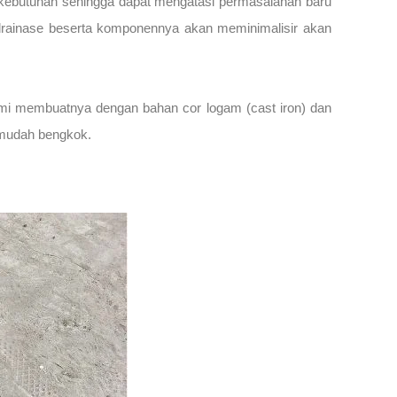
n kebutuhan sehingga dapat mengatasi permasalahan baru
em drainase beserta komponennya akan meminimalisir akan
 Kami membuatnya dengan bahan cor logam (cast iron) dan
k mudah bengkok.