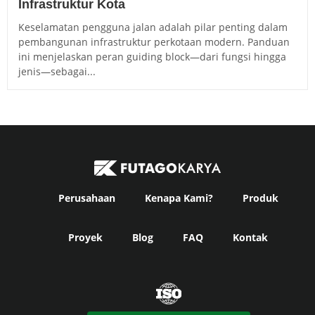
Infrastruktur Kota
Keselamatan pengguna jalan adalah pilar penting dalam
pembangunan infrastruktur perkotaan modern. Panduan
ini menjelaskan peran guiding block—dari fungsi hingga
jenis—sebagai...
Perusahaan
Kenapa Kami?
Produk
Proyek
Blog
FAQ
Kontak