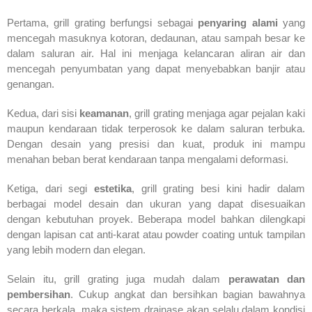
Pertama, grill grating berfungsi sebagai
penyaring alami
yang
mencegah masuknya kotoran, dedaunan, atau sampah besar ke
dalam saluran air. Hal ini menjaga kelancaran aliran air dan
mencegah penyumbatan yang dapat menyebabkan banjir atau
genangan.
Kedua, dari sisi
keamanan
, grill grating menjaga agar pejalan kaki
maupun kendaraan tidak terperosok ke dalam saluran terbuka.
Dengan desain yang presisi dan kuat, produk ini mampu
menahan beban berat kendaraan tanpa mengalami deformasi.
Ketiga, dari segi
estetika
, grill grating besi kini hadir dalam
berbagai model desain dan ukuran yang dapat disesuaikan
dengan kebutuhan proyek. Beberapa model bahkan dilengkapi
dengan lapisan cat anti-karat atau powder coating untuk tampilan
yang lebih modern dan elegan.
Selain itu, grill grating juga mudah dalam
perawatan dan
pembersihan
. Cukup angkat dan bersihkan bagian bawahnya
secara berkala, maka sistem drainase akan selalu dalam kondisi