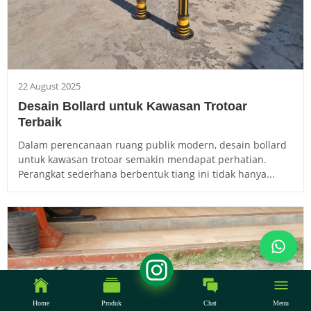
22 August 2025
Desain Bollard untuk Kawasan Trotoar
Terbaik
Dalam perencanaan ruang publik modern, desain bollard
untuk kawasan trotoar semakin mendapat perhatian.
Perangkat sederhana berbentuk tiang ini tidak hanya...
Home
Produk
Chat
Menu