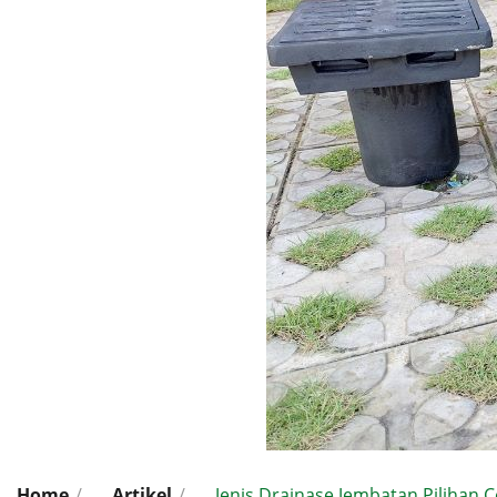
Home
/
Artikel
/
Jenis Drainase Jembatan Pilihan C