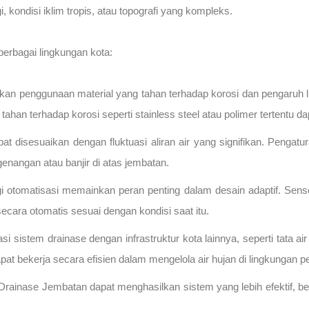
 kondisi iklim tropis, atau topografi yang kompleks.
berbagai lingkungan kota:
an penggunaan material yang tahan terhadap korosi dan pengaruh l
an terhadap korosi seperti stainless steel atau polimer tertentu dap
pat disesuaikan dengan fluktuasi aliran air yang signifikan. Penga
nangan atau banjir di atas jembatan.
ogi otomatisasi memainkan peran penting dalam desain adaptif. Sen
cara otomatis sesuai dengan kondisi saat itu.
asi sistem drainase dengan infrastruktur kota lainnya, seperti tata 
 bekerja secara efisien dalam mengelola air hujan di lingkungan p
 Drainase Jembatan dapat menghasilkan sistem yang lebih efektif, b