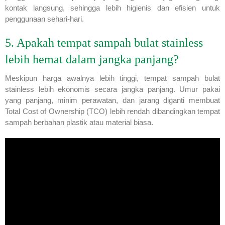
kontak langsung, sehingga lebih higienis dan efisien untuk
penggunaan sehari-hari.
5. Apakah tempat sampah bulat stainless
lebih hemat dalam jangka panjang?
Meskipun harga awalnya lebih tinggi, tempat sampah bulat
stainless lebih ekonomis secara jangka panjang. Umur pakai
yang panjang, minim perawatan, dan jarang diganti membuat
Total Cost of Ownership (TCO) lebih rendah dibandingkan tempat
sampah berbahan plastik atau material biasa.